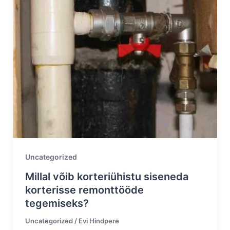
Uncategorized
Millal võib korteriühistu siseneda
korterisse remonttööde
tegemiseks?
Uncategorized
/
Evi Hindpere