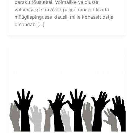
paraku tõusuteel. Võimalike vaidluste
vältimiseks soovivad paljud müüjad lisada
müügilepingusse klausli, mille kohaselt ostja
omandab […]